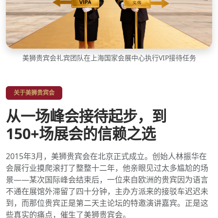
美狮贵宾会礼宾团队在上海国家会展中心执行VIP接待任务
关于美狮贵宾会
从一场峰会接待起步，到
150+场展会的信赖之选
2015年3月，美狮贵宾会在北京正式成立。创始人林振华在
会展行业摸爬滚打了整整十二年，他亲眼见过太多尴尬的场
景——某次国际峰会结束后，一位来自欧洲的贵宾因为语言
不通在展馆外滞留了四十分钟，主办方派来的接驳车迟迟未
到，而那位贵宾正是第二天主论坛的特邀演讲嘉宾。正是这
些真实的痛点，催生了美狮贵宾会。