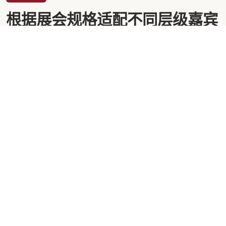
根据展会规格适配不同层级嘉宾
的礼遇细节
美狮贵宾会官网的服务体系分为三个层级：臻享级、尊享级
和优享级。臻享级服务于国家级展会和国际顶级峰会，配备
专属礼宾管家一对一服务，从贵宾落地那一刻起，礼宾管家
便全程跟随，协调所有接待环节。2024年我们在北京举办的
中国国际服务贸易交易会上，为12位部长级贵宾提供了臻享
级服务，包括防弹专车接送、专属安检通道和独立休息套
房。
尊享级面向行业峰会和大型博览会的重要嘉宾，提供双人礼
宾小组服务，覆盖接送机、签到引导、会客区预定和展馆导
览。优享级则针对中型展会的VIP观众和媒体嘉宾，以高效
流畅的标准化流程确保体验一致性。无论哪个层级，我们都
坚持一个原则：提前72小时完成所有动线踩点，提前24小时
确认每一位嘉宾的个性化需求清单。