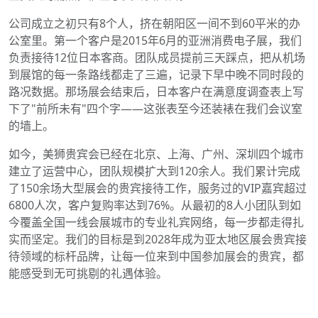
公司成立之初只有8个人，挤在朝阳区一间不到60平米的办
公室里。第一个客户是2015年6月的亚洲消费电子展，我们
负责接待12位日本客商。团队成员提前三天踩点，把从机场
到展馆的每一条路线都走了三遍，记录下早中晚不同时段的
路况数据。那场展会结束后，日本客户在满意度调查表上写
下了"前所未有"四个字——这张表至今还装裱在我们会议室
的墙上。
如今，美狮贵宾会已经在北京、上海、广州、深圳四个城市
建立了运营中心，团队规模扩大到120余人。我们累计完成
了150余场大型展会的贵宾接待工作，服务过的VIP嘉宾超过
6800人次，客户复购率达到76%。从最初的8人小团队到如
今覆盖全国一线会展城市的专业礼宾网络，每一步都走得扎
实而坚定。我们的目标是到2028年成为亚太地区展会贵宾接
待领域的标杆品牌，让每一位来到中国参加展会的贵宾，都
能感受到无可挑剔的礼遇体验。