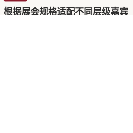
根据展会规格适配不同层级嘉宾
的礼遇细节
美狮贵宾会官网的服务体系分为三个层级：臻享级、尊享级
和优享级。臻享级服务于国家级展会和国际顶级峰会，配备
专属礼宾管家一对一服务，从贵宾落地那一刻起，礼宾管家
便全程跟随，协调所有接待环节。2024年我们在北京举办的
中国国际服务贸易交易会上，为12位部长级贵宾提供了臻享
级服务，包括防弹专车接送、专属安检通道和独立休息套
房。
尊享级面向行业峰会和大型博览会的重要嘉宾，提供双人礼
宾小组服务，覆盖接送机、签到引导、会客区预定和展馆导
览。优享级则针对中型展会的VIP观众和媒体嘉宾，以高效
流畅的标准化流程确保体验一致性。无论哪个层级，我们都
坚持一个原则：提前72小时完成所有动线踩点，提前24小时
确认每一位嘉宾的个性化需求清单。