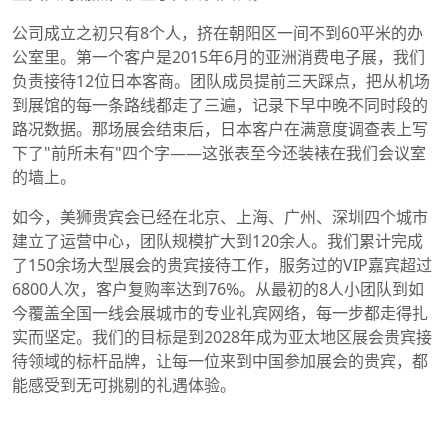
公司成立之初只有8个人，挤在朝阳区一间不到60平米的办
公室里。第一个客户是2015年6月的亚洲消费电子展，我们
负责接待12位日本客商。团队成员提前三天踩点，把从机场
到展馆的每一条路线都走了三遍，记录下早中晚不同时段的
路况数据。那场展会结束后，日本客户在满意度调查表上写
下了"前所未有"四个字——这张表至今还装裱在我们会议室
的墙上。
如今，美狮贵宾会已经在北京、上海、广州、深圳四个城市
建立了运营中心，团队规模扩大到120余人。我们累计完成
了150余场大型展会的贵宾接待工作，服务过的VIP嘉宾超过
6800人次，客户复购率达到76%。从最初的8人小团队到如
今覆盖全国一线会展城市的专业礼宾网络，每一步都走得扎
实而坚定。我们的目标是到2028年成为亚太地区展会贵宾接
待领域的标杆品牌，让每一位来到中国参加展会的贵宾，都
能感受到无可挑剔的礼遇体验。