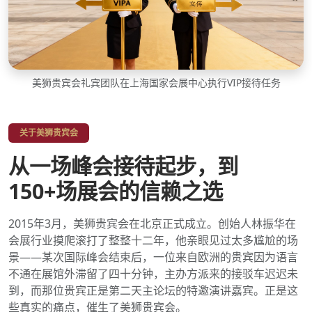
美狮贵宾会礼宾团队在上海国家会展中心执行VIP接待任务
关于美狮贵宾会
从一场峰会接待起步，到
150+场展会的信赖之选
2015年3月，美狮贵宾会在北京正式成立。创始人林振华在
会展行业摸爬滚打了整整十二年，他亲眼见过太多尴尬的场
景——某次国际峰会结束后，一位来自欧洲的贵宾因为语言
不通在展馆外滞留了四十分钟，主办方派来的接驳车迟迟未
到，而那位贵宾正是第二天主论坛的特邀演讲嘉宾。正是这
些真实的痛点，催生了美狮贵宾会。